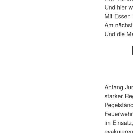
Und hier w
Mit Essen 
Am nächste
Und die Me
Anfang Ju
starker Re
Pegelständ
Feuerwehr
im Einsatz
evakuieren