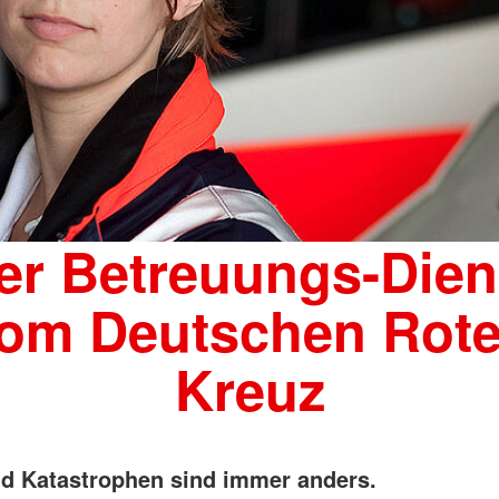
er Betreuungs-Dien
om Deutschen Rot
Kreuz
nd Katastrophen sind immer anders.