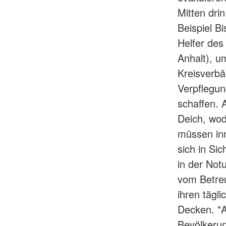
Mitten dri
Beispiel B
Helfer des
Anhalt), u
Kreisverb
Verpflegun
schaffen. 
Deich, wod
müssen inn
sich in Si
in der Not
vom Betreu
ihren tägl
Decken. "A
Bevölkerun