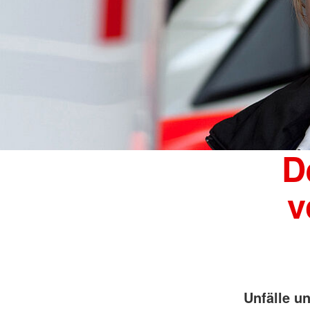
D
v
Unfälle u