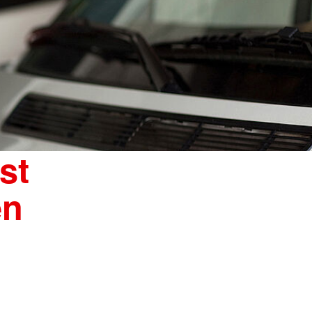
st
en