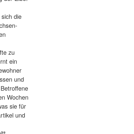
sich die
achsen-
en
fte zu
rnt ein
Bewohner
assen und
 Betroffene
ten Wochen
as sie für
rtikel und
itt