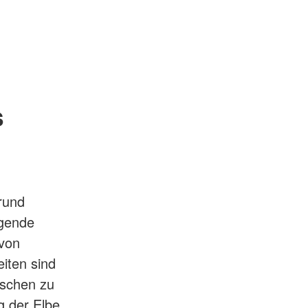
s
rund
igende
 von
iten sind
nschen zu
g der Elbe.