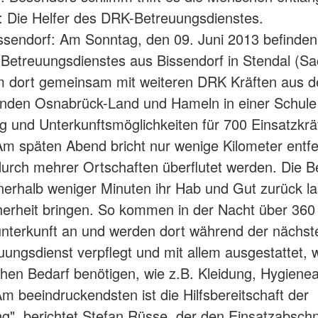
n: Die Helfer des DRK-Betreuungsdienstes.
issendorf: Am Sonntag, den 09. Juni 2013 befinden 
 Betreuungsdienstes aus Bissendorf in Stendal (S
m dort gemeinsam mit weiteren DRK Kräften aus d
änden Osnabrück-Land und Hameln in einer Schule
g und Unterkunftsmöglichkeiten für 700 Einsatzkrä
Am späten Abend bricht nur wenige Kilometer entfe
urch mehrer Ortschaften überflutet werden. Die 
erhalb weniger Minuten ihr Hab und Gut zurück l
cherheit bringen. So kommen in der Nacht über 360
unterkunft an und werden dort während der nächs
ungsdienst verpflegt und mit allem ausgestattet, w
ichen Bedarf benötigen, wie z.B. Kleidung, Hygienea
m beeindruckendsten ist die Hilfsbereitschaft der
g", berichtet Stefan Rüsse, der den Einsatzabschn