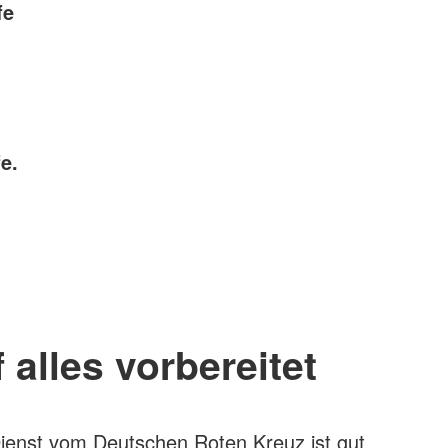
fe
e.
 alles vorbereitet
ienst vom Deutschen Roten Kreuz ist gut