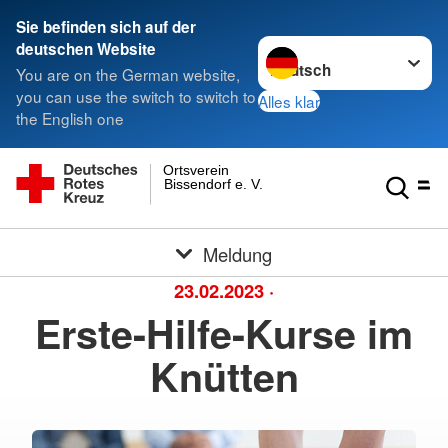
Sie befinden sich auf der
Sprache wechseln zu
deutschen Website
You are on the German website,
you can use the switch to switch to
Alles klar
the English one
Ortsverein
Bissendorf e. V.
Meldung
23.02.2023
·
Erste-Hilfe-Kurse im
Knütten