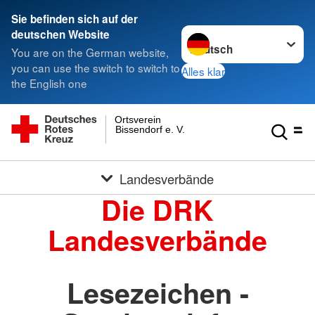
Sie befinden sich auf der
Sprache wechseln zu
deutschen Website
You are on the German website,
you can use the switch to switch to
Alles klar
the English one
Ortsverein
Bissendorf e. V.
Landesverbände
Die DRK
Landesverbände
Lesezeichen -