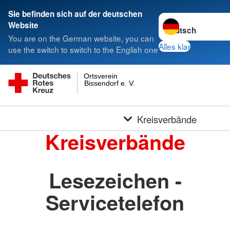
Sie befinden sich auf der deutschen
Sprache wechseln 
Website
You are on the German website, you can
Alles klar
use the switch to switch to the English one
Ortsverein
Bissendorf e. V.
Kreisverbände
Kreisverbände
Lesezeichen -
Servicetelefon