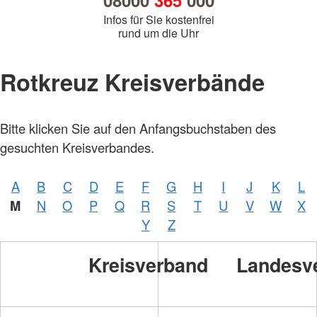
08000
365
000
Infos für Sie kostenfrei
rund um die Uhr
Rotkreuz Kreisverbände
Bitte klicken Sie auf den Anfangsbuchstaben des
gesuchten Kreisverbandes.
A
B
C
D
E
F
G
H
I
J
K
L
M
N
O
P
Q
R
S
T
U
V
W
X
Y
Z
Kreisverband
Landesv