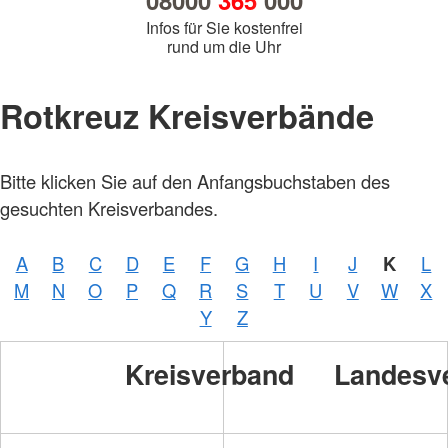
08000
365
000
Infos für Sie kostenfrei
rund um die Uhr
Rotkreuz Kreisverbände
Bitte klicken Sie auf den Anfangsbuchstaben des
gesuchten Kreisverbandes.
A
B
C
D
E
F
G
H
I
J
K
L
M
N
O
P
Q
R
S
T
U
V
W
X
Y
Z
Kreisverband
Landesv