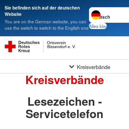
Sie befinden sich auf der deutschen
Sprache wechseln 
Website
You are on the German website, you can
Alles klar
use the switch to switch to the English one
Ortsverein
Bissendorf e. V.
Kreisverbände
Kreisverbände
Lesezeichen -
Servicetelefon