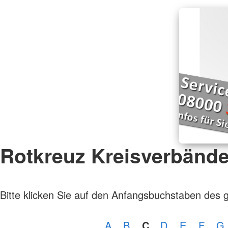
Rotkreuz Kreisverbänd
Bitte klicken Sie auf den Anfangsbuchstaben des 
A
B
C
D
E
F
G