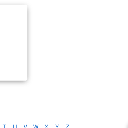
T
U
V
W
X
Y
Z