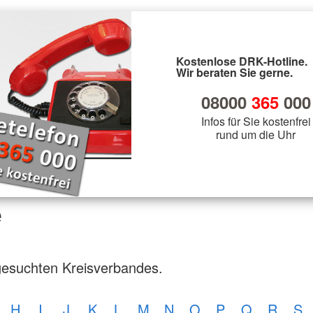
Kostenlose DRK-Hotline.
Wir beraten Sie gerne.
08000
365
000
Infos für Sie kostenfrei
rund um die Uhr
e
gesuchten Kreisverbandes.
H
I
J
K
L
M
N
O
P
Q
R
S