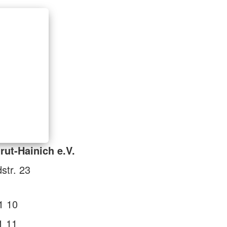
rut-Hainich e.V.
str. 23
1 10
1 11