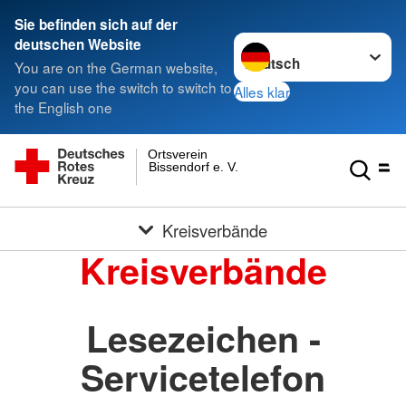
Sie befinden sich auf der
Sprache wechseln zu
deutschen Website
You are on the German website,
you can use the switch to switch to
Alles klar
the English one
Ortsverein
Bissendorf e. V.
Kreisverbände
Kreisverbände
Lesezeichen -
Servicetelefon