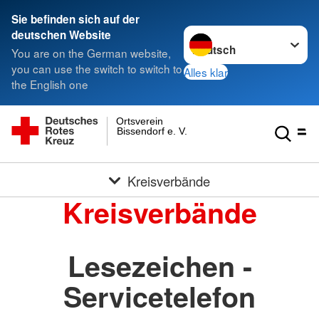
Sie befinden sich auf der
Sprache wechseln zu
deutschen Website
You are on the German website,
you can use the switch to switch to
Alles klar
the English one
Ortsverein
Bissendorf e. V.
Kreisverbände
Kreisverbände
Lesezeichen -
Servicetelefon